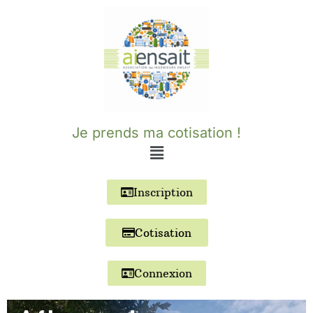
Aller
au
contenu
Je prends ma cotisation !
Inscription
Cotisation
Connexion