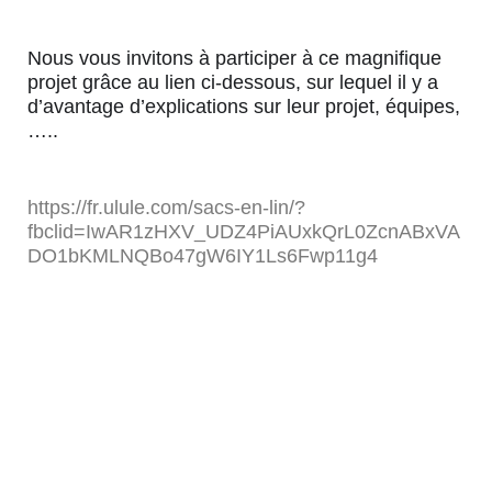
Nous vous invitons à participer à ce magnifique
projet grâce au lien ci-dessous, sur lequel il y a
d’avantage d’explications sur leur projet, équipes,
…..
https://fr.ulule.com/sacs-en-lin/?
fbclid=IwAR1zHXV_UDZ4PiAUxkQrL0ZcnABxVA
DO1bKMLNQBo47gW6IY1Ls6Fwp11g4