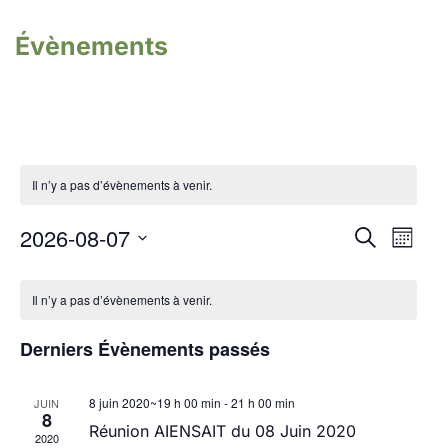
Évènements
Il n’y a pas d’évènements à venir.
Reche
2026-08-07
et
Nav
Recherche
naviga
Mois
de
Sélectionnez
Calendrier
vues
de
de
Évène
une
Évènements
Il n’y a pas d’évènements à venir.
vue
date.
Évè
Derniers Évènements passés
8 juin 2020~19 h 00 min
-
21 h 00 min
JUIN
8
Réunion AIENSAIT du 08 Juin 2020
2020