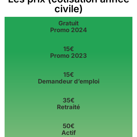
civile)
Gratuit
Promo 2024
15€
Promo 2023
15€
Demandeur d’emploi
35€
Retraité
50€
Actif