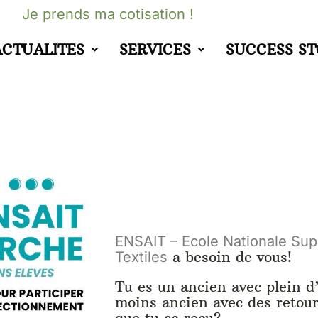
Je prends ma cotisation !
ACTUALITES
SERVICES
SUCCESS S
ENSAIT – Ecole Nationale Supé
a besoin de vous!
Textiles
Tu es un ancien avec plein d
moins ancien avec des retour
que tu as reçu?