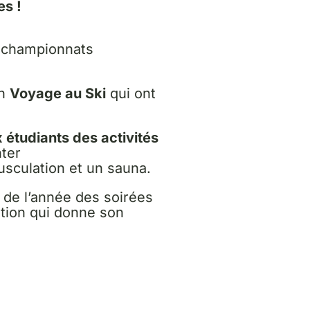
es !
s championnats
un
Voyage au Ski
qui ont
 étudiants des activités
nter
sculation et un sauna.
g de l’année des soirées
ation qui donne son