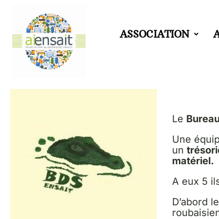
Aller
ASSOCIATION
au
contenu
Le
Bureau
Une équi
un
trésori
matériel.
A eux 5 i
D’abord l
roubaisie