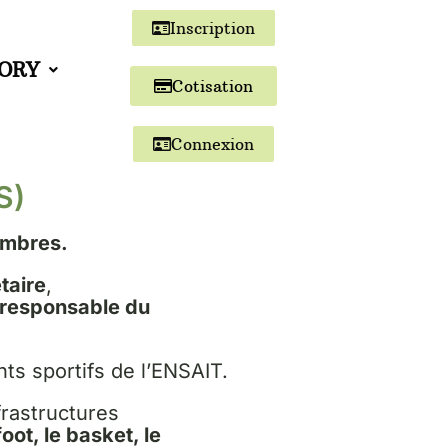
Inscription
TORY
Cotisation
Connexion
S)
mbres.
taire
,
responsable du
ts sportifs de l’ENSAIT.
rastructures
foot, le basket, le