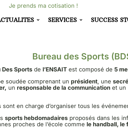
Je prends ma cotisation !
ACTUALITES
SERVICES
SUCCESS S
Bureau des Sports (BD
 Des Sports
de
l’ENSAIT
est composé de
5 me
pe soudée comprenant un
président
, une
secré
er,
un
responsable de la communication
et un
ls sont en charge d’organiser tous les événemen
es
sports hebdomadaires
proposés dans les inf
nnes proches de l’école comme
le handball, le 