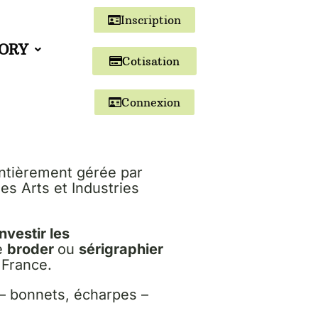
Inscription
TORY
Cotisation
Connexion
ntièrement gérée par
es Arts et Industries
investir les
e
broder
ou
sérigraphier
 France.
 – bonnets, écharpes –