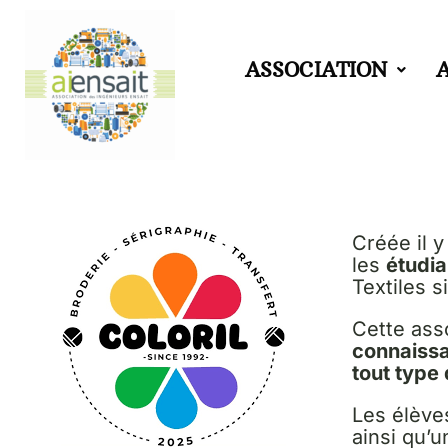
Aller
ASSOCIATION
au
contenu
Créée il y
les
étudi
Textiles s
Cette ass
connaiss
tout type 
Les élève
ainsi qu’u