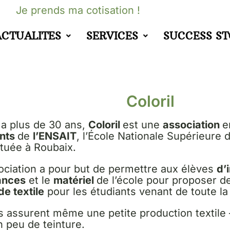
Je prends ma cotisation !
ACTUALITES
SERVICES
SUCCESS S
Coloril
 a plus de 30 ans,
Coloril
est une
association
e
ants
de
l’ENSAIT
, l’École Nationale Supérieure d
ituée à Roubaix.
ociation a pour but de permettre aux élèves
d’
ances
et le
matériel
de l’école pour proposer d
de textile
pour les étudiants venant de toute la
s assurent même une petite production textile
n peu de teinture.