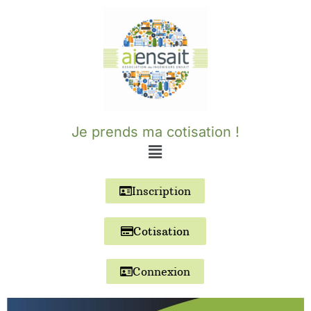
Aller
au
contenu
Je prends ma cotisation !
Inscription
Cotisation
Connexion