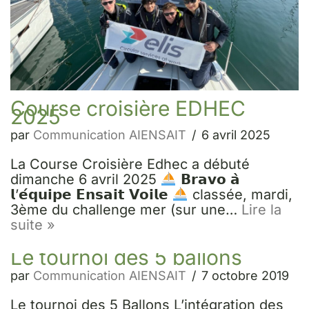
Course croisière EDHEC
2025
par
Communication AIENSAIT
6 avril 2025
La Course Croisière Edhec a débuté
dimanche 6 avril 2025
𝗕𝗿𝗮𝘃𝗼 𝗮̀
𝗹’𝗲́𝗾𝘂𝗶𝗽𝗲 𝗘𝗻𝘀𝗮𝗶𝘁 𝗩𝗼𝗶𝗹𝗲
classée, mardi,
3ème du challenge mer (sur une…
Lire la
suite »
Le tournoi des 5 ballons
par
Communication AIENSAIT
7 octobre 2019
Le tournoi des 5 Ballons L’intégration des